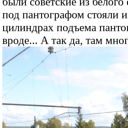
были советские из белого
под пантографом стояли из
цилиндрах подъема пантог
вроде... А так да, там мно