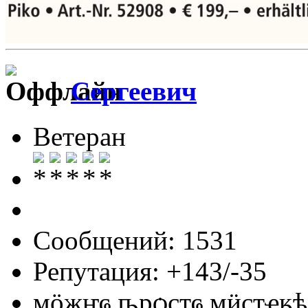
Сергеевич
Ветеран
Сообщений: 1531
Репутация: +143/-35
мӧҗҥҩ ҧрѻҫҭҩ мӥҫҭҿӄѣ