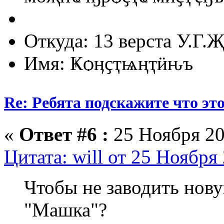
Откуда: 13 верста У.Г.Җ
Имя: Ҝѻӊҫҭѩңҭӥԋъ
Re: Ребята подскажите что это
«
Ответ #6 :
25 Ноября 20
Цитата: will от 25 Ноября
Чтобы не заводить нову
"Машка"?