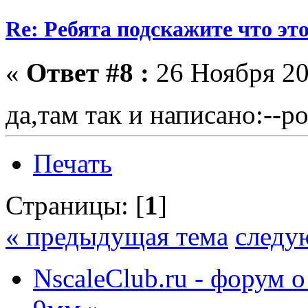
Re: Ребята подскажите что это
«
Ответ #8 :
26 Ноября 20
да,там так и написано:--po
Печать
Страницы: [
1
]
« предыдущая тема
следу
NscaleClub.ru - форум 