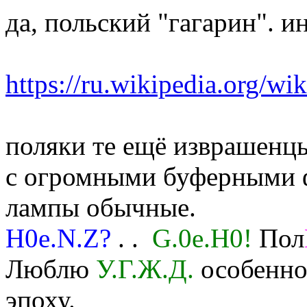
да, польский "гагарин". и
https://ru.wikipedi
поляки те ещё изврашенцы
с огромными буферными ф
лампы обычные.
H0e.N.Z?
. .
G.0e.H0!
Пол
Люблю
У.Г.Ж.Д.
особенно 
эпоху.