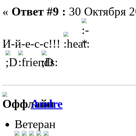
«
Ответ #9 :
30 Октября 2
И-й-е-с-с!!!
Andre
Ветеран