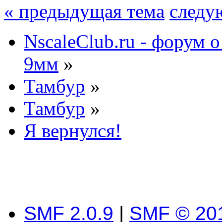
« предыдущая тема
следу
NscaleClub.ru - форум 
9мм
»
Тамбур
»
Тамбур
»
Я вернулся!
SMF 2.0.9
|
SMF © 20