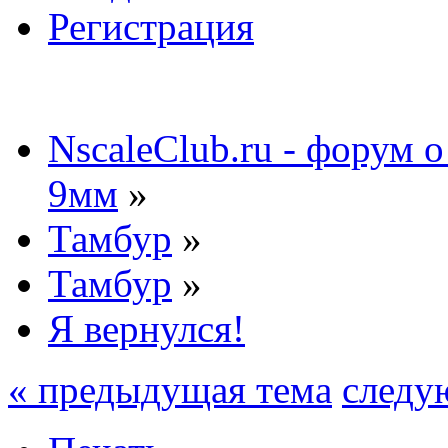
Регистрация
NscaleClub.ru - форум 
9мм
»
Тамбур
»
Тамбур
»
Я вернулся!
« предыдущая тема
следу