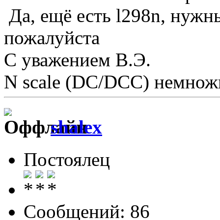
Да, ещё есть l298n, нужн
пожалуйста
С уважением В.Э.
N scale (DC/DCC) немножк
shalex
Постоялец
Сообщений: 86