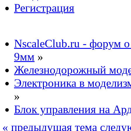
Регистрация
NscaleClub.ru - форум 
9мм
»
Железнодорожный мод
Электроника в моделиз
»
Блок управления на Ар
« предыдущая тема
следу