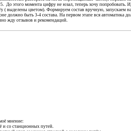
. До этого момента цифру не юзал, теперь хочу попробовать. Ид
/у ( выделены цветом). Формируем состав вручную, запускаем на
оне должно быть 3-4 состава. На первом этапе вся автоматика д
нно жду отзывов и рекомендаций.
 моё мнение:
ё и со станционных путей.