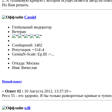
2. А тупиковую кривую с которой осуществляется заезд на пов
Но Вам решать.
Cassiel
Глобальный модератор
Ветеран
Сообщений: 1402
Репутация: +114/-4
GermaN-Scale: Ep.III ->...
Откуда: Москва
Имя: Вячеслав
Новый макет
«
Ответ #2 :
10 Августа 2012, 13:37:19 »
Peco 55 - это здорово. Я бы только разворотные кривые в тунне
will