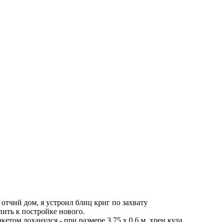
отчий дом, я устроил блиц криг по захвату
пить к постройке нового.
ом лоханулся - при размере 3,75 х 0,6 м, хрен куда