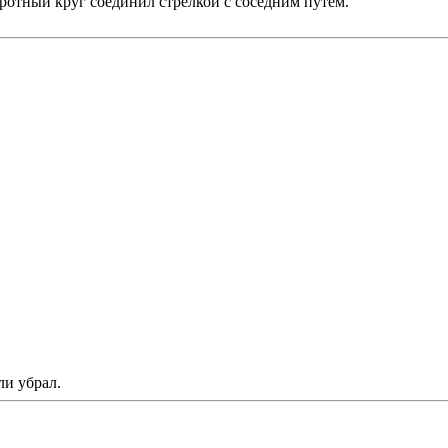
оротный круг соединил стрелкой с соседним путём.
ли убрал.