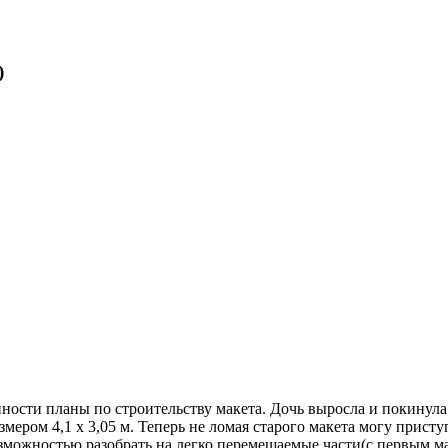
)
ности планы по строительству макета. Дочь выросла и покинула 
ером 4,1 х 3,05 м. Теперь не ломая старого макета могу присту
жностью разобрать на легко перемещаемые части(с первым макет