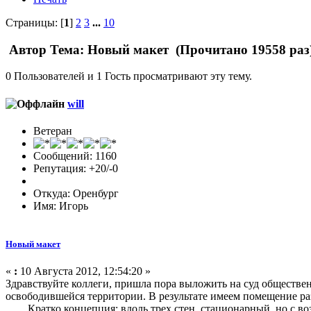
Страницы: [
1
]
2
3
...
10
Автор
Тема: Новый макет (Прочитано 19558 раз
0 Пользователей и 1 Гость просматривают эту тему.
will
Ветеран
Сообщений: 1160
Репутация: +20/-0
Откуда: Оренбург
Имя: Игорь
Новый макет
«
:
10 Августа 2012, 12:54:20 »
Здравствуйте коллеги, пришла пора выложить на суд обществен
освободившейся территории. В результате имеем помещение разм
Кратко концепция: вдоль трех стен, стационарный, но с возмо