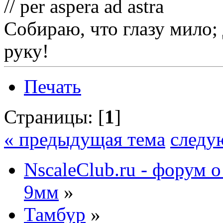
// per aspera ad astra
Собираю, что глазу мило;
руку!
Печать
Страницы: [
1
]
« предыдущая тема
следу
NscaleClub.ru - форум 
9мм
»
Тамбур
»