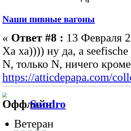
Nаши пивные вагоны
«
Ответ #8 :
13 Февраля 2
Ха ха)))) ну да, а seefisch
N, только N, ничего кром
https://atticdepapa.com/coll
Sandro
Ветеран