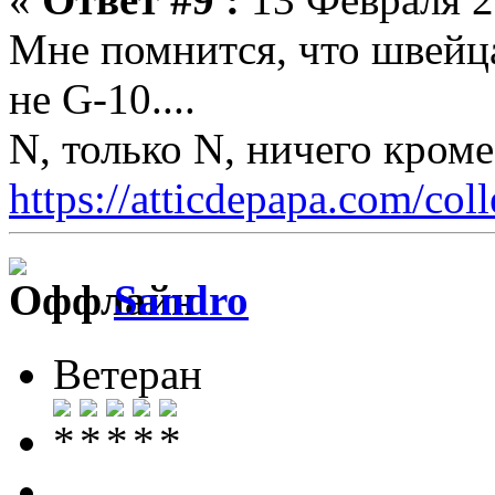
Мне помнится, что швейца
не G-10....
N, только N, ничего кром
https://atticdepapa.com/coll
Sandro
Ветеран