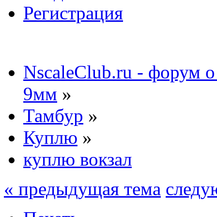
Регистрация
NscaleClub.ru - форум 
9мм
»
Тамбур
»
Куплю
»
куплю вокзал
« предыдущая тема
следу