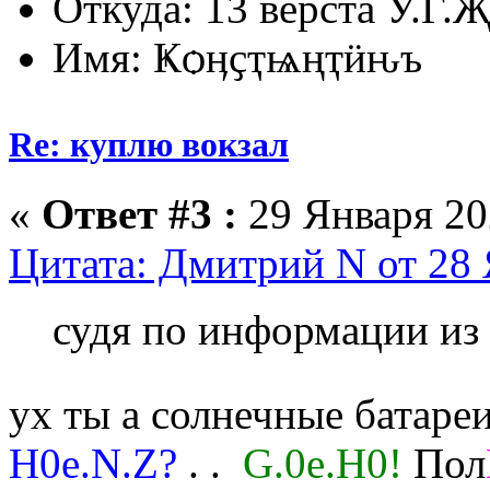
Откуда: 13 верста У.Г.Җ
Имя: Ҝѻӊҫҭѩңҭӥԋъ
Re: куплю вокзал
«
Ответ #3 :
29 Января 202
Цитата: Дмитрий N от 28 
судя по информации из 
ух ты а солнечные батар
H0e.N.Z?
. .
G.0e.H0!
Пол