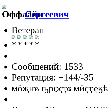
Сергеевич
Ветеран
Сообщений: 1533
Репутация: +144/-35
мӧҗҥҩ ҧрѻҫҭҩ мӥҫҭҿӄѣ