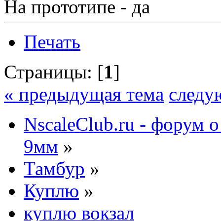
На прототипе - да
Печать
Страницы: [
1
]
« предыдущая тема
следу
NscaleClub.ru - форум 
9мм
»
Тамбур
»
Куплю
»
куплю вокзал