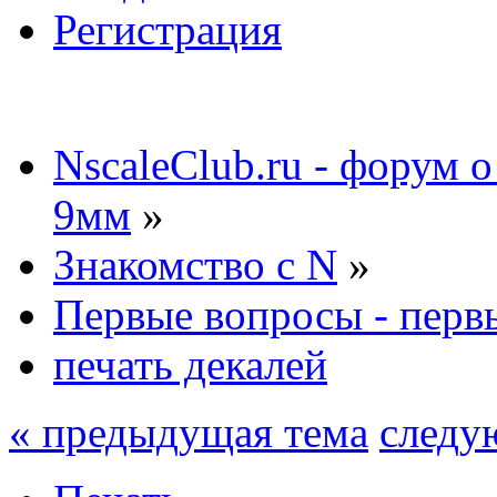
Регистрация
NscaleClub.ru - форум 
9мм
»
Знакомство с N
»
Первые вопросы - перв
печать декалей
« предыдущая тема
следу