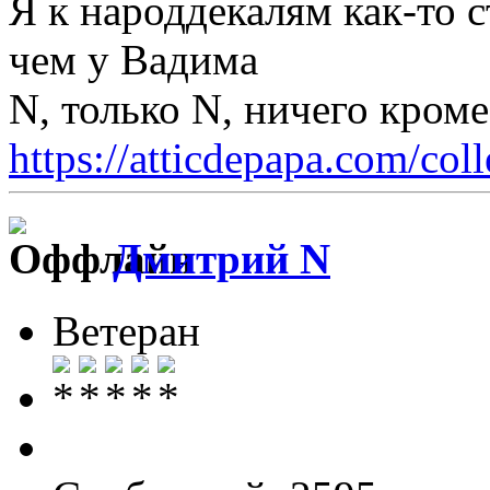
Я к народдекалям как-то с
чем у Вадима
N, только N, ничего кром
https://atticdepapa.com/coll
Дмитрий N
Ветеран