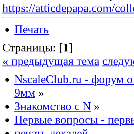
https://atticdepapa.com/coll
Печать
Страницы: [
1
]
« предыдущая тема
следу
NscaleClub.ru - форум 
9мм
»
Знакомство с N
»
Первые вопросы - перв
печать декалей