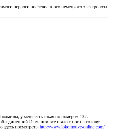
самого первого послевоенного немецкого электровоза
 Людмилы, у меня есть такая по номером 132,
 объединенной Германии все стало с ног на голову:
но здесь посмотреть:
http://www.lokomotive-online.com/