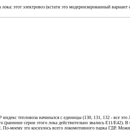
лока: этот электровоз (кстати это модернизированный вариант 
Р индекс тепловоза начинался с единицы (130, 131, 132 - все это
фото (раннние серии этого лока действительно звались Е11/Е42). В
142. По-моему это коснулось всего локомотивного парка ГДР. Мож