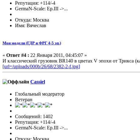
Репутация: +114/-4
GermaN-Scale: Ep.III ->...
Откуда: Москва
Имя: Вячеслав
Мои модели (ГДР и ФРГ 4-5 эп.)
«
Ответ #4 :
22 Января 2011, 04:45:07 »
И классический грузовик BR140 в цветах V эпохи от Трикса (ка
[url=/uploads/000b/26/68/2382-2-f.jpg]
Cassiel
Глобальный модератор
Ветеран
Сообщений: 1402
Репутация: +114/-4
GermaN-Scale: Ep.III ->...
Откуда: Москва