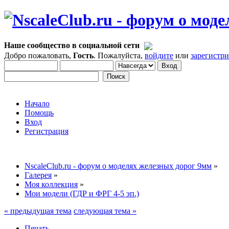
Наше сообщество в социальной сети
Добро пожаловать,
Гость
. Пожалуйста,
войдите
или
зарегистр
Начало
Помощь
Вход
Регистрация
NscaleClub.ru - форум о моделях железных дорог 9мм
»
Галерея
»
Моя коллекция
»
Мои модели (ГДР и ФРГ 4-5 эп.)
« предыдущая тема
следующая тема »
Печать