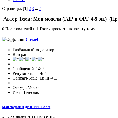
Страницы: [
1
]
2
3
...
5
Автор
Тема: Мои модели (ГДР и ФРГ 4-5 эп.) (Пр
0 Пользователей и 1 Гость просматривают эту тему.
Cassiel
Глобальный модератор
Ветеран
Сообщений: 1402
Репутация: +114/-4
GermaN-Scale: Ep.III ->...
Откуда: Москва
Имя: Вячеслав
Мои модели (ГДР и ФРГ 4-5 эп.)
«
:
22 Января 2011, 04:33:10 »