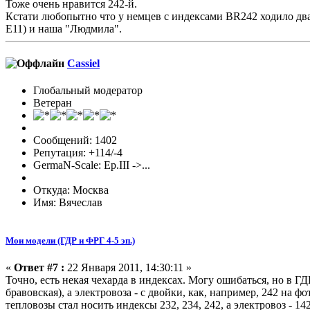
Тоже очень нравится 242-й.
Кстати любопытно что у немцев с индексами BR242 ходило два 
E11) и наша "Людмила".
Cassiel
Глобальный модератор
Ветеран
Сообщений: 1402
Репутация: +114/-4
GermaN-Scale: Ep.III ->...
Откуда: Москва
Имя: Вячеслав
Мои модели (ГДР и ФРГ 4-5 эп.)
«
Ответ #7 :
22 Января 2011, 14:30:11 »
Точно, есть некая чехарда в индексах. Могу ошибаться, но в ГД
бравовская), а электровоза - с двойки, как, например, 242 на 
тепловозы стал носить индексы 232, 234, 242, а электровоз - 