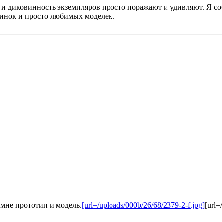
х и диковинность экземпляров просто поражают и удивляют. Я с
инок и просто любимых моделек.
мне прототип и модель.
[url=/uploads/000b/26/68/2379-2-f.jpg]
[url=