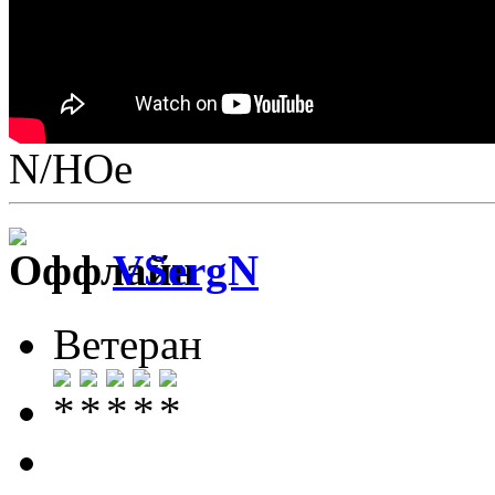
N/НОе
VSergN
Ветеран