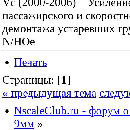
Vc (2000-2006) – Усилени
пассажирского и скоростн
демонтажа устаревших гр
N/НОе
Печать
Страницы: [
1
]
« предыдущая тема
следу
NscaleClub.ru - форум 
9мм
»