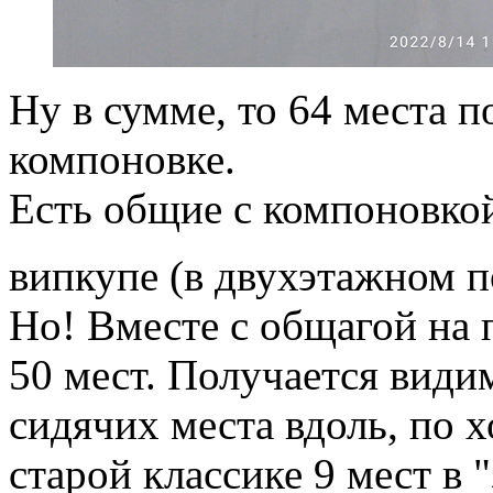
Ну в сумме, то 64 места п
компоновке.
Есть общие с компоновкой
випкупе (в двухэтажном 
Но! Вместе с общагой на 
50 мест. Получается види
сидячих места вдоль, по х
старой классике 9 мест в "