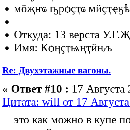
мӧҗҥҩ ҧрѻҫҭҩ мӥҫҭҿӄѣ
Откуда: 13 верста У.Г.Җ
Имя: Ҝѻӊҫҭѩңҭӥԋъ
Re: Двухэтажные вагоны.
«
Ответ #10 :
17 Августа 
Цитата: will от 17 Августа
это как можно в купе по