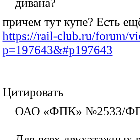
дивана?
причем тут купе? Есть ещ
https://rail-club.ru/forum/
p=197643&#p197643
Цитировать
ОАО «ФПК» №2533/ФПК
Для всех двухэтажных в