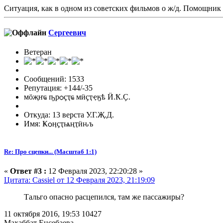
Ситуация, как в одном из советских фильмов о ж/д. Помощник 
Сергеевич
Ветеран
Сообщений: 1533
Репутация: +144/-35
мӧҗҥҩ ҧрѻҫҭҩ мӥҫҭҿӄѣ Ӥ.Ҟ.Ҫ.
Откуда: 13 верста У.Г.Җ.Д.
Имя: Ҝѻӊҫҭѩңҭӥԋъ
Re: Про сцепки... (Масштаб 1:1)
«
Ответ #3 :
12 Февраля 2023, 22:20:28 »
Цитата: Cassiel от 12 Февраля 2023, 21:19:09
Тальго опасно расцепился, там же пассажиры?
11 октября 2016, 19:53 10427
Махаббат Енсебаева