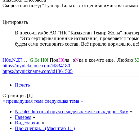
Скоростной поезд "Тулпар-Тальго" с отцепившимися вагонами
Цитировать
В пресс-службе АО "НК "Казахстан Темир Жолы" подтверд
"Это сертификационные испытания, проверяется тормозно
будем сами остановить состав. Всё прошло нормально, в
H0e.N.Z?
. .
G.0e.H0!
Пол
H0
ля , э
N
ка и кое-что ещё. Люблю
У.
https://mynickname.com/id834180
https://mynickname.com/id1361505
Печать
Страницы: [
1
]
« предыдущая тема
следующая тема »
NscaleClub.ru - форум о моделях железных дорог 9мм
»
Галерея
»
Видеоархив
»
Про сцепки... (Масштаб 1:1)