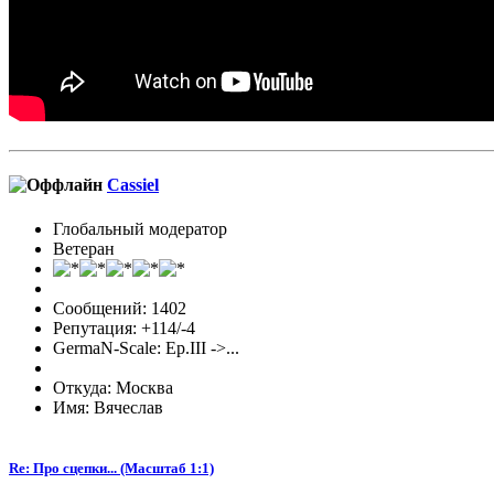
Cassiel
Глобальный модератор
Ветеран
Сообщений: 1402
Репутация: +114/-4
GermaN-Scale: Ep.III ->...
Откуда: Москва
Имя: Вячеслав
Re: Про сцепки... (Масштаб 1:1)