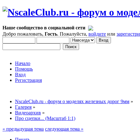
Наше сообщество в социальной сети
Добро пожаловать,
Гость
. Пожалуйста,
войдите
или
зарегистр
Начало
Помощь
Вход
Регистрация
NscaleClub.ru - форум о моделях железных дорог 9мм
»
Галерея
»
Видеоархив
»
Про сцепки... (Масштаб 1:1)
« предыдущая тема
следующая тема »
Печать