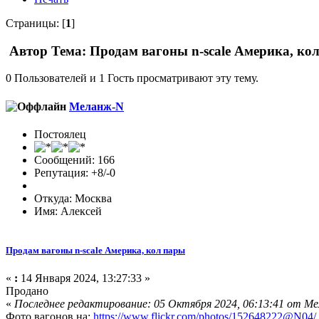
Страницы: [
1
]
Автор
Тема: Продам вагоны n-scale Америка, ко
0 Пользователей и 1 Гость просматривают эту тему.
Меланж-N
Постоялец
Сообщений: 166
Репутация: +8/-0
Откуда: Москва
Имя: Алексей
Продам вагоны n-scale Америка, кол пары
«
:
14 Января 2024, 13:27:33 »
Продано
«
Последнее редактирование: 05 Октября 2024, 06:13:41 от М
Фото вагонов на:
https://www.flickr.com/photos/152648222@N04/