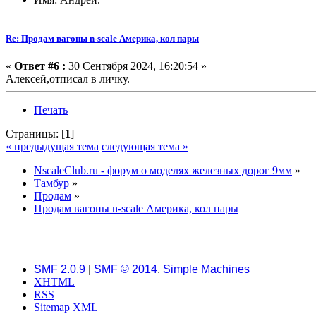
Re: Продам вагоны n-scale Америка, кол пары
«
Ответ #6 :
30 Сентября 2024, 16:20:54 »
Алексей,отписал в личку.
Печать
Страницы: [
1
]
« предыдущая тема
следующая тема »
NscaleClub.ru - форум о моделях железных дорог 9мм
»
Тамбур
»
Продам
»
Продам вагоны n-scale Америка, кол пары
SMF 2.0.9
|
SMF © 2014
,
Simple Machines
XHTML
RSS
Sitemap XML