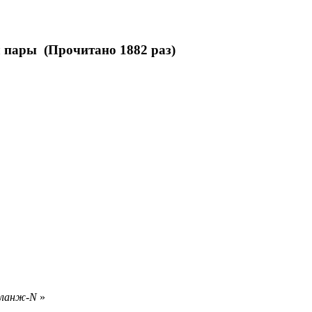
л пары (Прочитано 1882 раз)
еланж-N
»