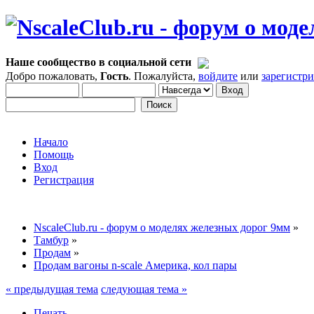
Наше сообщество в социальной сети
Добро пожаловать,
Гость
. Пожалуйста,
войдите
или
зарегистр
Начало
Помощь
Вход
Регистрация
NscaleClub.ru - форум о моделях железных дорог 9мм
»
Тамбур
»
Продам
»
Продам вагоны n-scale Америка, кол пары
« предыдущая тема
следующая тема »
Печать