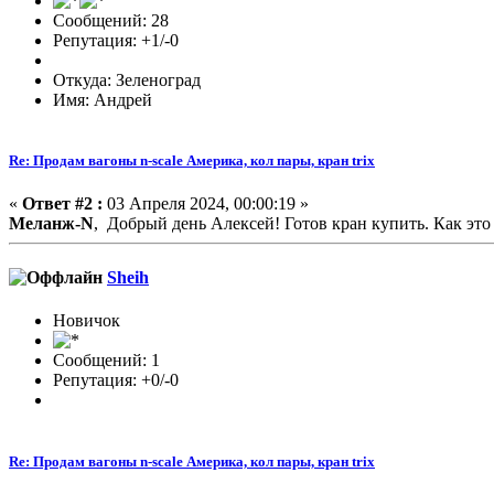
Сообщений: 28
Репутация: +1/-0
Откуда: Зеленоград
Имя: Андрей
Re: Продам вагоны n-scale Америка, кол пары, кран trix
«
Ответ #2 :
03 Апреля 2024, 00:00:19 »
Меланж-N
, Добрый день Алексей! Готов кран купить. Как это
Sheih
Новичок
Сообщений: 1
Репутация: +0/-0
Re: Продам вагоны n-scale Америка, кол пары, кран trix