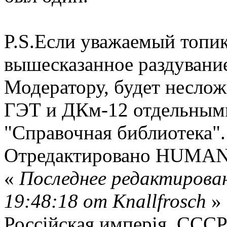
P.S.Если уважаемый топик
вышесказанное раздувание
Модератору, будет несло
ГЭТ и ДКм-12 отдельными
"Справочная библиотека".
Отредактировано HUMANIS
«
Последнее редактирован
19:48:18 от Knallfrosch
»
Россійская имперія, СССР