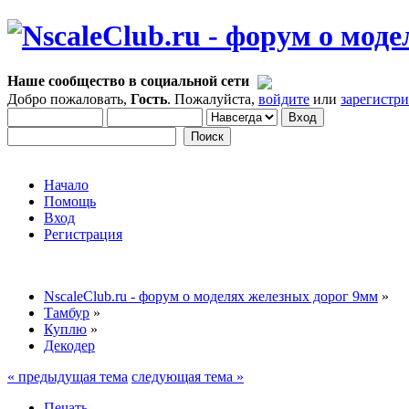
Наше сообщество в социальной сети
Добро пожаловать,
Гость
. Пожалуйста,
войдите
или
зарегистр
Начало
Помощь
Вход
Регистрация
NscaleClub.ru - форум о моделях железных дорог 9мм
»
Тамбур
»
Куплю
»
Декодер
« предыдущая тема
следующая тема »
Печать