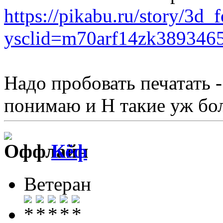
https://pikabu.ru/story/3d
ysclid=m70arf14zk389346
Надо пробовать печатать -
понимаю и Н такие уж бо
Кёф
Ветеран