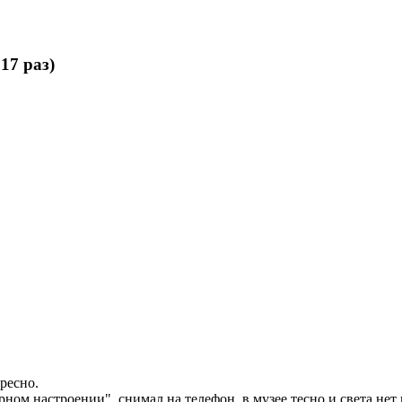
17 раз)
ресно.
урном настроении", снимал на телефон, в музее тесно и света не