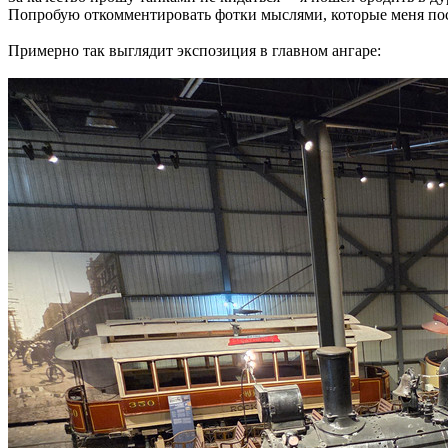
Попробую откомментировать фотки мыслями, которые меня пос
Примерно так выглядит экспозиция в главном ангаре: