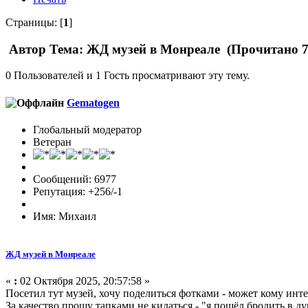
Страницы: [
1
]
Автор
Тема: ЖД музей в Монреале (Прочитано 7
0 Пользователей и 1 Гость просматривают эту тему.
Gematogen
Глобальный модератор
Ветеран
Сообщений: 6977
Репутация: +256/-1
Имя: Михаил
ЖД музей в Монреале
«
:
02 Октября 2025, 20:57:58 »
Посетил тут музей, хочу поделиться фотками - может кому инте
За качество прошу тапками не кидаться - "я пошёл бродить в д