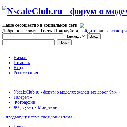
Наше сообщество в социальной сети
Добро пожаловать,
Гость
. Пожалуйста,
войдите
или
зарегистр
Начало
Помощь
Вход
Регистрация
NscaleClub.ru - форум о моделях железных дорог 9мм
»
Галерея
»
Фотоархив
»
ЖД музей в Монреале
« предыдущая тема
следующая тема »
Печать