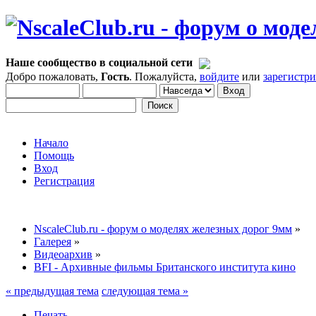
Наше сообщество в социальной сети
Добро пожаловать,
Гость
. Пожалуйста,
войдите
или
зарегистр
Начало
Помощь
Вход
Регистрация
NscaleClub.ru - форум о моделях железных дорог 9мм
»
Галерея
»
Видеоархив
»
BFI - Архивные фильмы Британского института кино
« предыдущая тема
следующая тема »
Печать