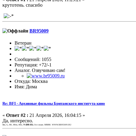
крутотень. спасибо
BR95009
Ветеран
Сообщений: 1055
Репутация: +72/-1
Аналог. Озвучиваю сам!
Откуда: Москва
Имя: Дима
Re: BFI - Архивные фильмы Британского института кино
«
Ответ #2 :
21 Апреля 2026, 16:04:15 »
Да, интересно.
IIm, G, H0, H0m, H0e,
N (DB-III)
, live steam. MMH0. WWW.BR95009.RU