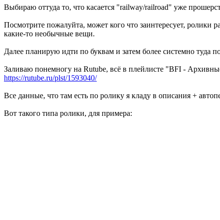
Выбираю оттуда то, что касается "railway/railroad" уже прошер
Посмотрите пожалуйта, может кого что заинтересует, ролики р
какие-то необычные вещи.
Далее планирую идти по буквам и затем более системно туда по
Заливаю понемногу на Rutube, всё в плейлисте "BFI - Архивн
https://rutube.ru/plst/1593040/
Все данные, что там есть по ролику я кладу в описания + автопе
Вот такого типа ролики, для примера: