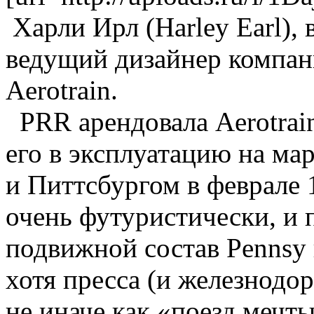
Харли Ирл (Harley Earl),
ведущий дизайнер компан
Aerotrain.
PRR арендовала Aerotrain
его в эксплуатацию на м
и Питтсбургом в феврале 
очень футуристически, и 
подвижной состав Pennsy
хотя пресса (и железнод
не иначе как «поезд мечты