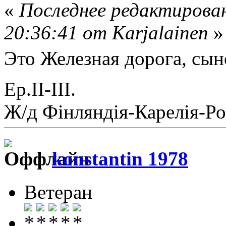
«
Последнее редактирован
20:36:41 от Karjalainen
»
Это Железная дорога, сы
Ер.II-III.
Ж/д Фiнляндiя-Карелiя-Ро
konstantin 1978
Ветеран