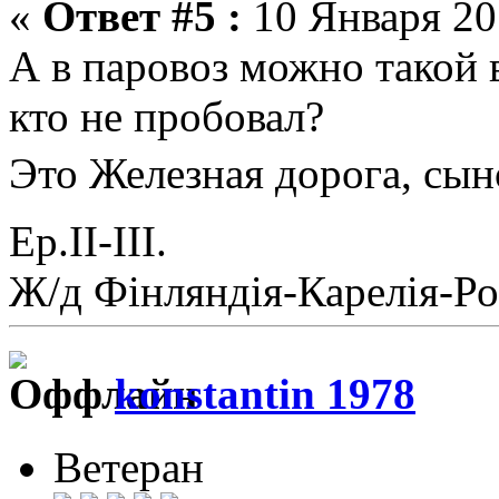
«
Ответ #5 :
10 Января 201
А в паровоз можно такой 
кто не пробовал?
Это Железная дорога, сы
Ер.II-III.
Ж/д Фiнляндiя-Карелiя-Ро
konstantin 1978
Ветеран