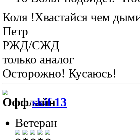
Коля !Хвастайся чем дым
Петр
РЖД/СЖД
только аналог
Осторожно! Кусаюсь!
skif 13
Ветеран