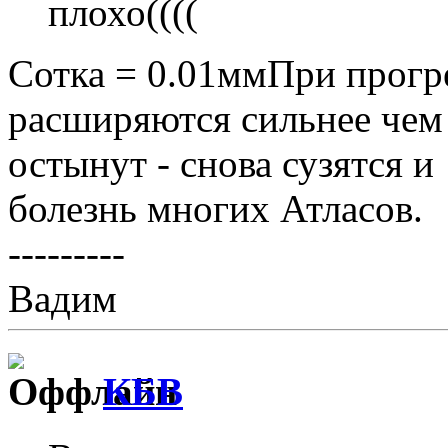
плохо((((
Сотка = 0.01ммПри прог
расширяются сильнее чем 
остынут - снова сузятся 
болезнь многих Атласов.
---------
Вадим
КБВ