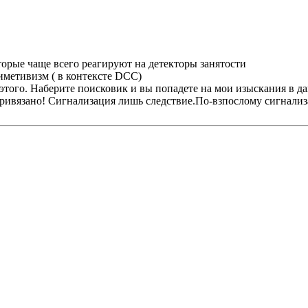
торые чаще всего реагируют на детекторы занятости
иметивизм ( в контексте DCC)
 этого. Наберите поисковик и вы попадете на мои изыскания в д
вязано! Сигнализация лишь следствие.По-взпослому сигнализаци