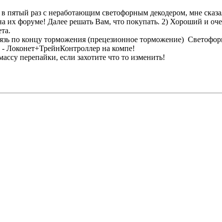
 в пятый раз с неработающим светофорным декодером, мне сказа
и на их форуме! Далее решать Вам, что покупать. 2) Хороший и 
та.
вязь по концу торможения (прецезионное торможение) Светофо
то - Локонет+ТрейнКонтроллер на компе!
ассу перепайки, если захотите что то изменить!