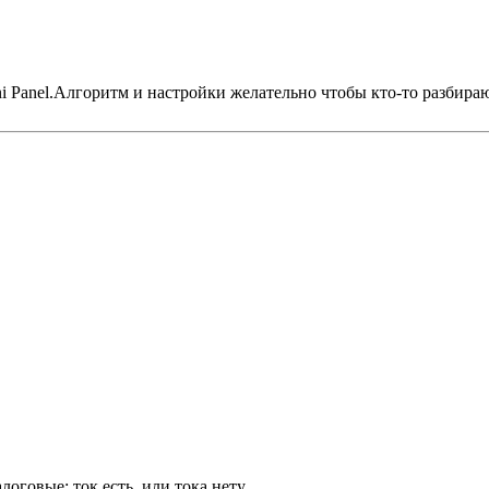
i Panel.Алгоритм и настройки желательно чтобы кто-то разбира
логовые: ток есть, или тока нету.