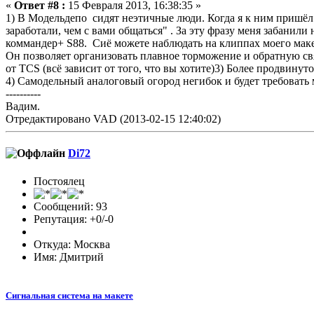
«
Ответ #8 :
15 Февраля 2013, 16:38:35 »
1) В Модельдепо сидят неэтичные люди. Когда я к ним пришёл
заработали, чем с вами общаться" . За эту фразу меня забанил
коммандер+ S88. Сиё можете наблюдать на клиппах моего маке
Он позволяет организовать плавное торможение и обратную с
от ТCS (всё зависит от того, что вы хотите)3) Более продвину
4) Самодельный аналоговый огород негибок и будет требовать м
----------
Вадим.
Отредактировано VAD (2013-02-15 12:40:02)
Di72
Постоялец
Сообщений: 93
Репутация: +0/-0
Откуда: Москва
Имя: Дмитрий
Сигнальная система на макете