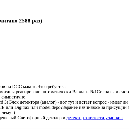
читано 2588 раз)
ов на DCC макете.Что требуется:
комотивы реагировали автоматически.Вариант №1Сигналы и сист
ь симпатично.
rd 3) Блок детектора (аналог) - вот тут и встает вопрос - имеет 
E или Digitrax или modelldepo?Заранее извиняюсь за присущий 
 к чему
)
ь дешевый Светофорный декодер и
детектор занятости участков