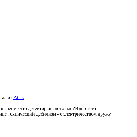
ема от
Atlas
ли значение что детектор аналоговый?Или стоит
мне технический дебилизм - с электричеством дружу