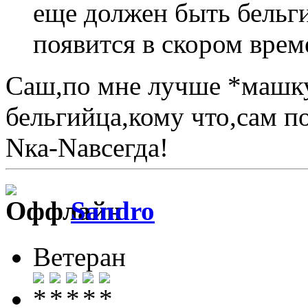
еще должен быть бельг
появится в скором врем
Саш,по мне лучше *машку
бельгийца,кому что,сам 
Nка-Nавсегда!
Sandro
Ветеран