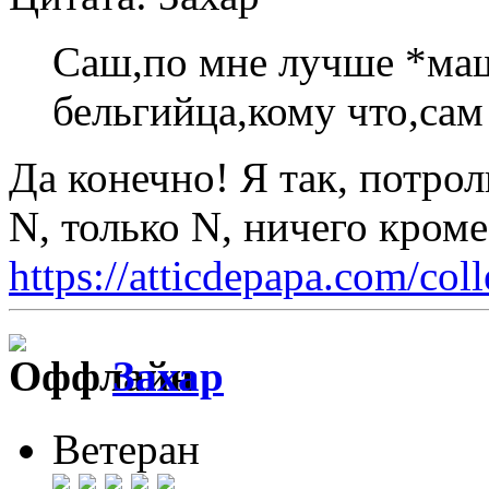
Саш,по мне лучше *ма
бельгийца,кому что,са
Да конечно! Я так, потрол
N, только N, ничего кром
https://atticdepapa.com/coll
Захар
Ветеран