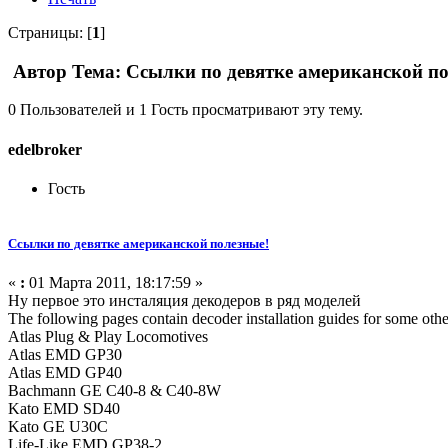
Страницы: [
1
]
Автор
Тема: Ссылки по девятке американской по
0 Пользователей и 1 Гость просматривают эту тему.
edelbroker
Гость
Ссылки по девятке американской полезные!
«
:
01 Марта 2011, 18:17:59 »
Ну первое это инсталяция декодеров в ряд моделей
The following pages contain decoder installation guides for some othe
Atlas Plug & Play Locomotives
Atlas EMD GP30
Atlas EMD GP40
Bachmann GE C40-8 & C40-8W
Kato EMD SD40
Kato GE U30C
Life-Like EMD GP38-2