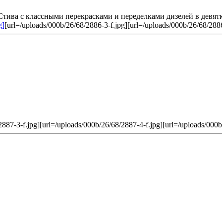
Стива с классными перекрасками и переделками дизелей в девят
g]
[url=/uploads/000b/26/68/2886-3-f.jpg]
[url=/uploads/000b/26/68/2886
2887-3-f.jpg]
[url=/uploads/000b/26/68/2887-4-f.jpg]
[url=/uploads/000b