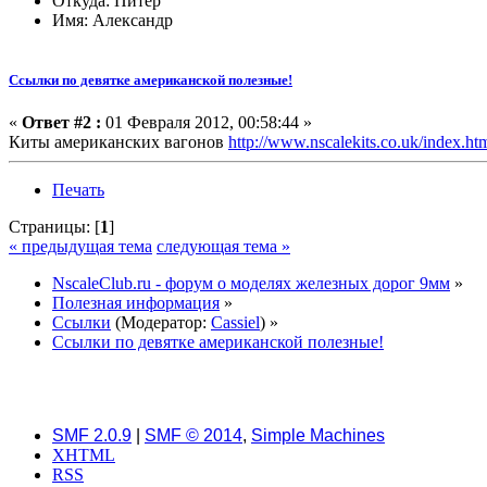
Откуда: Питер
Имя: Александр
Ссылки по девятке американской полезные!
«
Ответ #2 :
01 Февраля 2012, 00:58:44 »
Киты американских вагонов
http://www.nscalekits.co.uk/index.ht
Печать
Страницы: [
1
]
« предыдущая тема
следующая тема »
NscaleClub.ru - форум о моделях железных дорог 9мм
»
Полезная информация
»
Ссылки
(Модератор:
Cassiel
) »
Ссылки по девятке американской полезные!
SMF 2.0.9
|
SMF © 2014
,
Simple Machines
XHTML
RSS