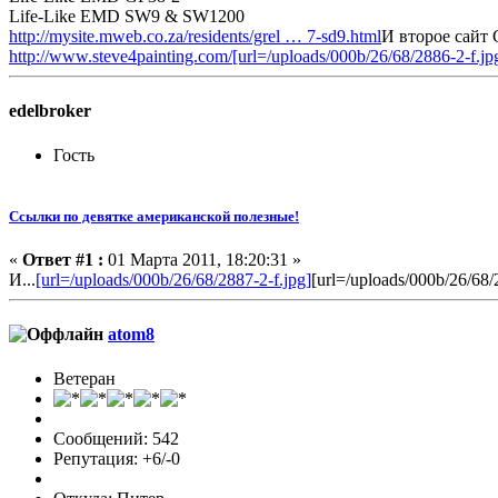
Life-Like EMD SW9 & SW1200
http://mysite.mweb.co.za/residents/grel … 7-sd9.html
И второе сайт 
http://www.steve4painting.com/
[url=/uploads/000b/26/68/2886-2-f.jp
edelbroker
Гость
Ссылки по девятке американской полезные!
«
Ответ #1 :
01 Марта 2011, 18:20:31 »
И...
[url=/uploads/000b/26/68/2887-2-f.jpg]
[url=/uploads/000b/26/68/
atom8
Ветеран
Сообщений: 542
Репутация: +6/-0