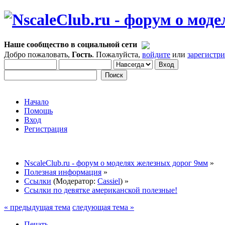
Наше сообщество в социальной сети
Добро пожаловать,
Гость
. Пожалуйста,
войдите
или
зарегистр
Начало
Помощь
Вход
Регистрация
NscaleClub.ru - форум о моделях железных дорог 9мм
»
Полезная информация
»
Ссылки
(Модератор:
Cassiel
) »
Ссылки по девятке американской полезные!
« предыдущая тема
следующая тема »
Печать