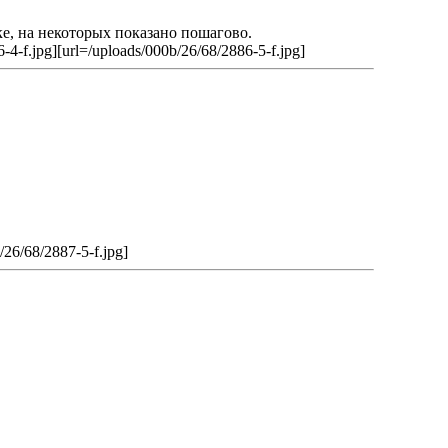
ке, на некоторых показано пошагово.
-4-f.jpg]
[url=/uploads/000b/26/68/2886-5-f.jpg]
/26/68/2887-5-f.jpg]