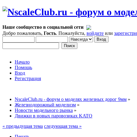
Наше сообщество в социальной сети
Добро пожаловать,
Гость
. Пожалуйста,
войдите
или
зарегистр
Начало
Помощь
Вход
Регистрация
NscaleClub.ru - форум о моделях железных дорог 9мм
»
Железнодорожный моделизм
»
Новости модельного рынка
»
Движки в новых паровозиках KATO
« предыдущая тема
следующая тема »
Печать