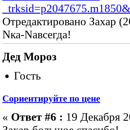
_trksid=p2047675.m1850
Отредактировано Захар (2
Nка-Nавсегда!
Дед Мороз
Гость
Сориентируйте по цене
«
Ответ #6 :
19 Декабря 20
Захар большое спасибо!