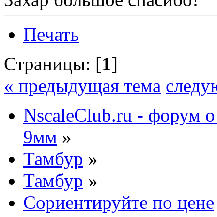
Печать
Страницы: [
1
]
« предыдущая тема
следу
NscaleClub.ru - форум 
9мм
»
Тамбур
»
Тамбур
»
Сориентируйте по цене