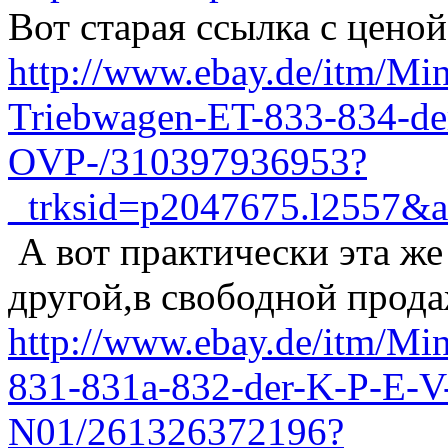
Вот старая ссылка с ценой 
http://www.ebay.de/itm/Mini
Triebwagen-ET-833-834-de
OVP-/310397936953?
_trksid=p2047675.l255
А вот практически эта же
другой,в свободной прода
http://www.ebay.de/itm/Mi
831-831a-832-der-K-P-E-
N01/261326372196?