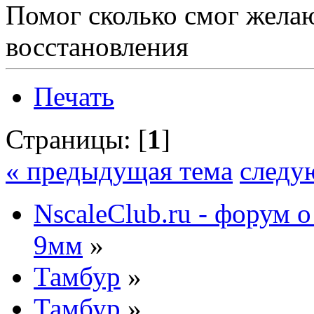
Помог сколько смог жела
восстановления
Печать
Страницы: [
1
]
« предыдущая тема
следу
NscaleClub.ru - форум 
9мм
»
Тамбур
»
Тамбур
»