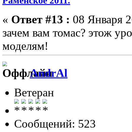
Раменское 2011.
«
Ответ #13 :
08 Января 2
зачем вам томас? этож ур
моделям!
AndrAl
Ветеран
Сообщений: 523