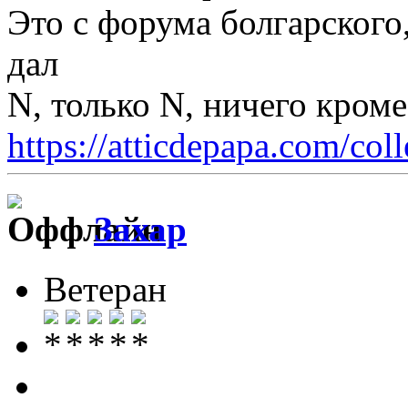
Это с форума болгарского
дал
N, только N, ничего кром
https://atticdepapa.com/coll
Захар
Ветеран