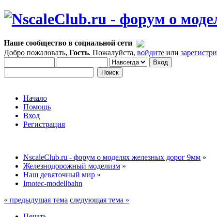
Наше сообщество в социальной сети
Добро пожаловать,
Гость
. Пожалуйста,
войдите
или
зарегистр
Начало
Помощь
Вход
Регистрация
NscaleClub.ru - форум о моделях железных дорог 9мм
»
Железнодорожный моделизм
»
Наш девяточный мир
»
Imotec-modellbahn
« предыдущая тема
следующая тема »
Печать