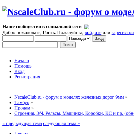
Наше сообщество в социальной сети
Добро пожаловать,
Гость
. Пожалуйста,
войдите
или
зарегистр
Начало
Помощь
Вход
Регистрация
NscaleClub.ru - форум о моделях железных дорог 9мм
»
Тамбур
»
Продам
»
Строения, З/Ч, Рельсы, Машинки, Коробки, КС и пр. (обн
« предыдущая тема
следующая тема »
Печать