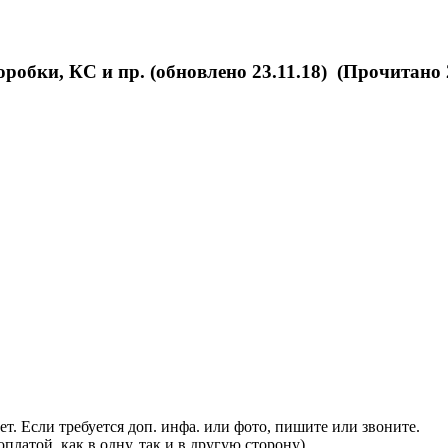
робки, КС и пр. (обновлено 23.11.18) (Прочитано 
т. Если требуется доп. инфа. или фото, пишите или звоните.
платой, как в одну, так и в другую сторону).