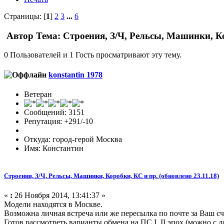
Страницы: [
1
]
2
3
...
6
Автор
Тема: Строения, З/Ч, Рельсы, Машинки, Ко
0 Пользователей и 1 Гость просматривают эту тему.
konstantin 1978
Ветеран
Сообщений: 3151
Репутация: +291/-10
Откуда: город-герой Москва
Имя: Константин
Строения, З/Ч, Рельсы, Машинки, Коробки, КС и пр. (обновлено 23.11.18)
«
:
26 Ноября 2014, 13:41:37 »
Модели находятся в Москве.
Возможна личная встреча или же пересылка по почте за Ваш сче
Готов рассмотреть варианты обмена на ПС I, II эпох (можно с до