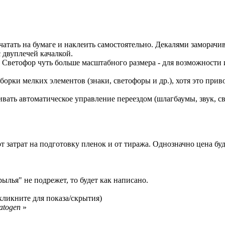
атать на бумаге и наклеить самостоятельно. Декалями заморачив
 двуплечей качалкой.
 Светофор чуть больше масштабного размера - для возможности
рки мелких элементов (знаки, светофоры и др.), хотя это приво
чивать автоматическое управление переездом (шлагбаумы, звук, с
от затрат на подготовку пленок и от тиража. Однозначно цена буд
ылья" не подрежет, то будет как написано.
кликните для показа/скрытия)
atogen
»