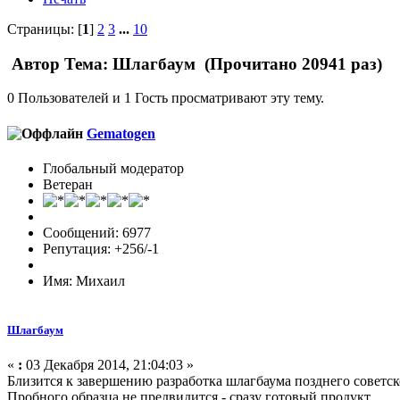
Страницы: [
1
]
2
3
...
10
Автор
Тема: Шлагбаум (Прочитано 20941 раз)
0 Пользователей и 1 Гость просматривают эту тему.
Gematogen
Глобальный модератор
Ветеран
Сообщений: 6977
Репутация: +256/-1
Имя: Михаил
Шлагбаум
«
:
03 Декабря 2014, 21:04:03 »
Близится к завершению разработка шлагбаума позднего советск
Пробного образца не предвидится - сразу готовый продукт.