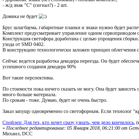
- ж/д знак "С" (сигнал?) - 2 шт.
Домика не будет
Брус шлагбаума, габаритные планки и знаки нужно будет распеч
Комплект предусматривает управление одним сервоприводом с
Конструкция светофора доработана с целью упрощения сборки.
ухода от SMD 0402.
В конструкцию технологически заложен принцип облегчения сбо
Сейчас ведется разработка декодера переезда. Он будет обеспе
успешного создания декодера 90%
Вот такие перспективы.
По стоимости пока ничего сказать не могу. Она будет зависеть 
много больше материала.
По срокам - тоже. Думаю, будет не очень быстро.
Заказ запущу одновременно со светофорным. Если технолог "кр
Спойлер: Для тех, кто хочет сразу узнать, чем дело кончилось.
(
«
Последнее редактирование: 05 Января 2018, 06:21:00 от Gem
Михаил, DCC