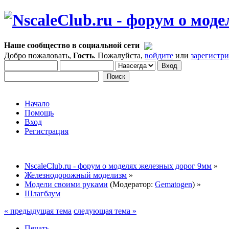
Наше сообщество в социальной сети
Добро пожаловать,
Гость
. Пожалуйста,
войдите
или
зарегистр
Начало
Помощь
Вход
Регистрация
NscaleClub.ru - форум о моделях железных дорог 9мм
»
Железнодорожный моделизм
»
Модели своими руками
(Модератор:
Gematogen
) »
Шлагбаум
« предыдущая тема
следующая тема »
Печать