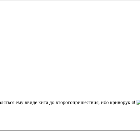
валяться ему ввиде кита до второгопришествия, ибо криворук я!