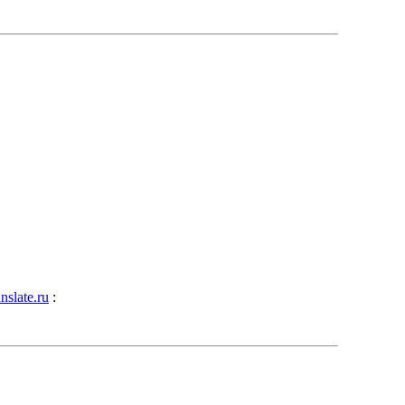
anslate.ru
: