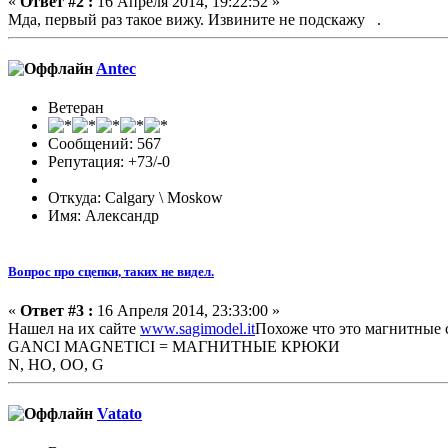
«
Ответ #2 :
16 Апреля 2014, 19:22:52 »
Мда, первый раз такое вижу. Извините не подскажу
.
Antec
Ветеран
Сообщений: 567
Репутация: +73/-0
Откуда: Calgary \ Moskow
Имя: Александр
Вопрос про сцепки, таких не видел.
«
Ответ #3 :
16 Апреля 2014, 23:33:00 »
Нашел на их сайте
www.sagimodel.it
Похоже что это магнитные 
GANCI MAGNETICI = МАГНИТНЫЕ КРЮКИ
N, HO, OO, G
Vatato