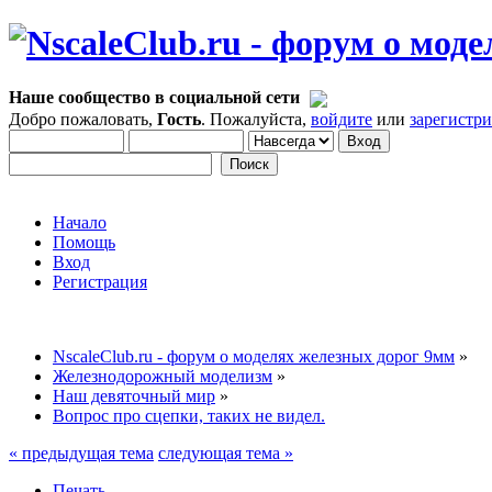
Наше сообщество в социальной сети
Добро пожаловать,
Гость
. Пожалуйста,
войдите
или
зарегистр
Начало
Помощь
Вход
Регистрация
NscaleClub.ru - форум о моделях железных дорог 9мм
»
Железнодорожный моделизм
»
Наш девяточный мир
»
Вопрос про сцепки, таких не видел.
« предыдущая тема
следующая тема »
Печать