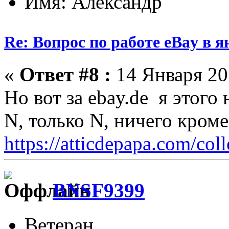
Имя: Александр
Re: Вопрос по работе eBay в я
«
Ответ #8 :
14 Января 201
Но вот за ebay.de я этого 
N, только N, ничего кром
https://atticdepapa.com/coll
BNSF9399
Ветеран