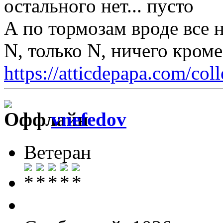
остального нет... пусто
А по тормозам вроде все 
N, только N, ничего кром
https://atticdepapa.com/coll
vnefedov
Ветеран