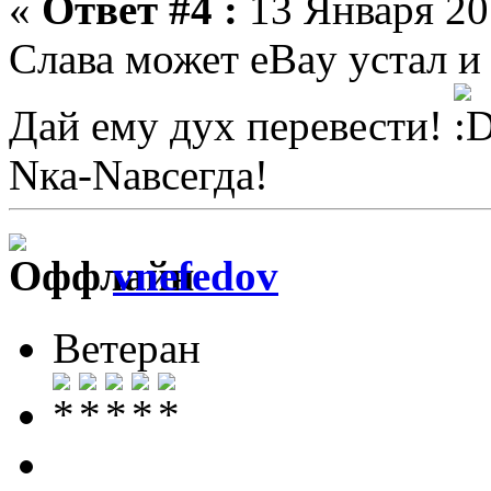
«
Ответ #4 :
13 Января 201
Слава может eBay устал и
Дай ему дух перевести!
Nка-Nавсегда!
vnefedov
Ветеран