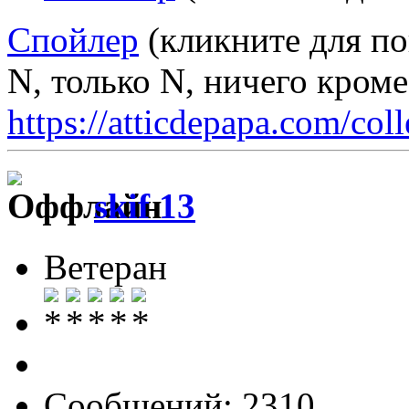
Спойлер
(кликните для по
N, только N, ничего кром
https://atticdepapa.com/coll
skif 13
Ветеран
Сообщений: 2310