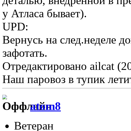
деталью, внедренной в пр
у Атласа бывает).
UPD:
Вернусь на след.неделе д
зафотать.
Отредактировано ailcat (2
Наш паровоз в тупик летит 
atom8
Ветеран