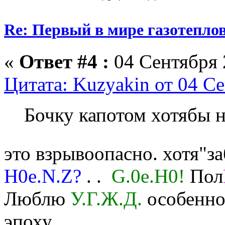
Re: Первый в мире газотепл
«
Ответ #4 :
04 Сентября 
Цитата: Kuzyakin от 04 Се
Бочку капотом хотябы н
это взрывоопасно. хотя"
H0e.N.Z?
. .
G.0e.H0!
Пол
Люблю
У.Г.Ж.Д.
особенно 
эпоху.