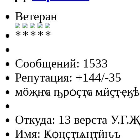
Ветеран
Сообщений: 1533
Репутация: +144/-35
мӧҗҥҩ ҧрѻҫҭҩ мӥҫҭҿӄѣ
Откуда: 13 верста У.Г.Җ
Имя: Ҝѻӊҫҭѩңҭӥԋъ