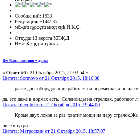
Сообщений: 1533
Репутация: +144/-35
мӧҗҥҩ ҧрѻҫҭҩ мӥҫҭҿӄѣ Ӥ.Ҟ.Ҫ.
Откуда: 13 верста У.Г.Җ.Д.
Имя: Ҝѻӊҫҭѩңҭӥԋъ
Re: Блок питания + допы
«
Ответ #6 :
21 Октября 2015, 21:03:54 »
Цитата: Sormovo от 21 Октября 2015, 18:16:08
разве доп. оборудование работает на переменке, а не на 
да, это даже в нормах есть. Соленоиды на стрелках, работают 
Цитата: devolmer от 21 Октября 2015, 19:44:00
Кроме двух локов за раз, хватит мощи на пару стрелок.Жа
реле внутри.
Цитата: Матроскин от 21 Октября 2015, 18:57:07