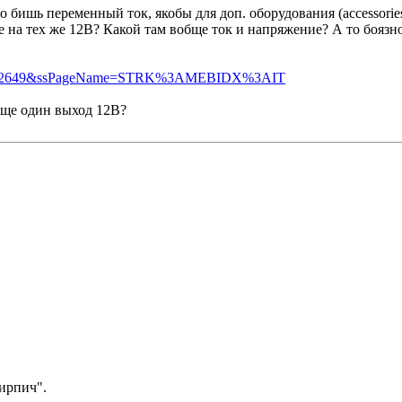
то бишь переменный ток, якобы для доп. оборудования (accessories
е на тех же 12В? Какой там вобще ток и напряжение? А то боязно
1438.l2649&ssPageName=STRK%3AMEBIDX%3AIT
еще один выход 12В?
кирпич".