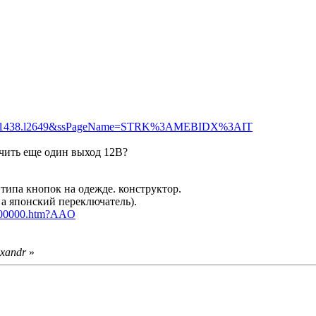
119.m1438.l2649&ssPageName=STRK%3AMEBIDX%3AIT
чить еще один выход 12В?
 типа кнопок на одежде. конструктор.
 а японский переключатель).
70000000.htm?AAO
exandr
»