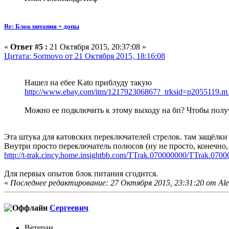
Re: Блок питания + допы
«
Ответ #5 :
21 Октября 2015, 20:37:08 »
Цитата: Sormovo от 21 Октября 2015, 18:16:08
Нашел на ебее Kato приблуду такую
http://www.ebay.com/itm/121792306867?_trksid=p2055
Можно ее подключить к этому выходу на бп? Чтобы полу
Эта штука для катовских переключателей стрелок. там защёлки
Внутри просто переключатель полюсов (ну не просто, конечно,
http://t-trak.cincy.home.insightbb.com/TTrak.070000000/TTrak.0
Для первых опытов блок питания сгодится.
«
Последнее редактирование: 27 Октября 2015, 23:31:20 от Al
Сергеевич
Ветеран