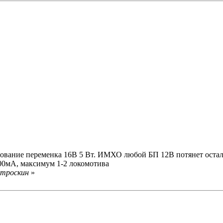
удование переменка 16В 5 Вт. ИМХО любой БП 12В потянет остал
400мА, максимум 1-2 локомотива
атроскин
»