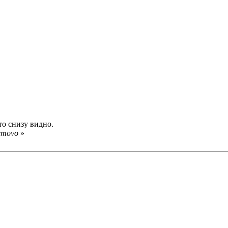
то снизу видно.
rmovo
»