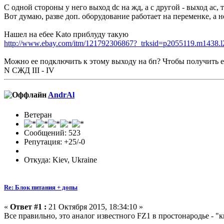
С одной стороны у него выход dc на жд, а с другой - выход ac, 
Вот думаю, разве доп. оборудование работает на переменке, а н
Нашел на ебее Kato приблуду такую
http://www.ebay.com/itm/121792306867?_trksid=p2055119.m
Можно ее подключить к этому выходу на бп? Чтобы получить 
N СЖД III - IV
AndrAl
Ветеран
Сообщений: 523
Репутация: +25/-0
Откуда: Kiev, Ukraine
Re: Блок питания + допы
«
Ответ #1 :
21 Октября 2015, 18:34:10 »
Все правильно, это аналог известного FZ1 в простонародье - "