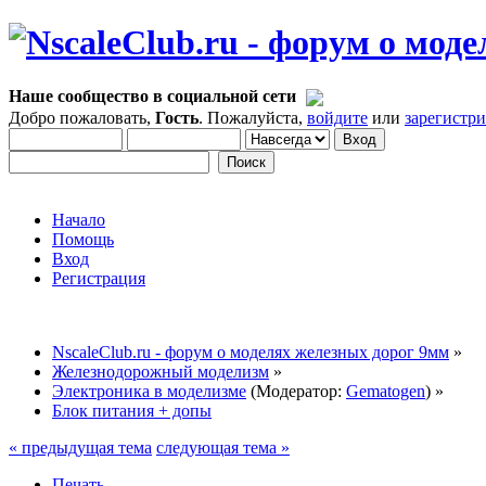
Наше сообщество в социальной сети
Добро пожаловать,
Гость
. Пожалуйста,
войдите
или
зарегистр
Начало
Помощь
Вход
Регистрация
NscaleClub.ru - форум о моделях железных дорог 9мм
»
Железнодорожный моделизм
»
Электроника в моделизме
(Модератор:
Gematogen
) »
Блок питания + допы
« предыдущая тема
следующая тема »
Печать