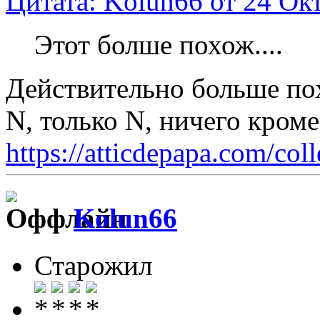
Цитата: Kolun66 от 24 Окт
Этот болше похож....
Действительно больше по
N, только N, ничего кром
https://atticdepapa.com/coll
Kolun66
Старожил