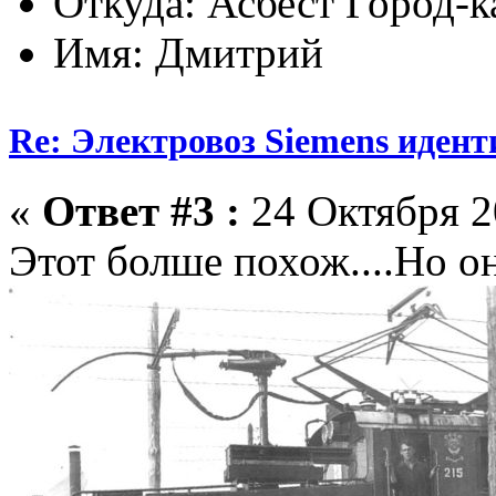
Откуда: Асбест Город-к
Имя: Дмитрий
Re: Электровоз Siemens иден
«
Ответ #3 :
24 Октября 2
Этот болше похож....Но о