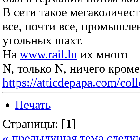
В сети такое мегаколиче
все, почти все, промышле
угольных шахт.
На
www.rail.lu
их много
N, только N, ничего кром
https://atticdepapa.com/coll
Печать
Страницы: [
1
]
« предыдущая тема
следу