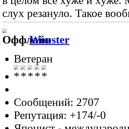
в целом всё хуже и хуже.
слух резануло. Такое воо
Wooster
Ветеран
Сообщений: 2707
Репутация: +174/-0
Японист - международ