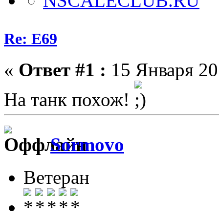
Re: E69
«
Ответ #1 :
15 Января 201
На танк похож!
Sormovo
Ветеран