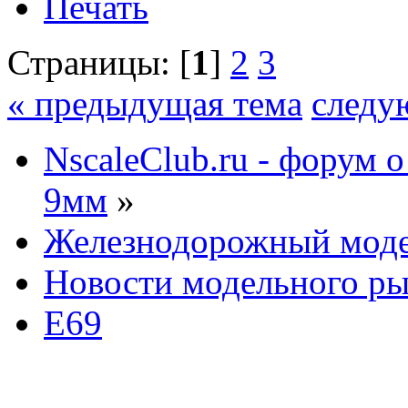
Печать
Страницы: [
1
]
2
3
« предыдущая тема
следу
NscaleClub.ru - форум 
9мм
»
Железнодорожный мод
Новости модельного р
E69