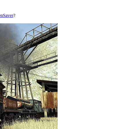
enSaver
?