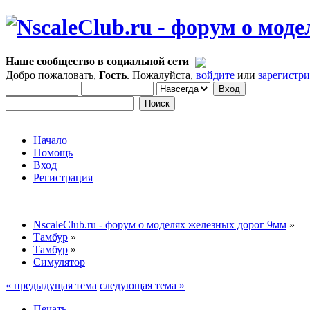
Наше сообщество в социальной сети
Добро пожаловать,
Гость
. Пожалуйста,
войдите
или
зарегистр
Начало
Помощь
Вход
Регистрация
NscaleClub.ru - форум о моделях железных дорог 9мм
»
Тамбур
»
Тамбур
»
Симулятор
« предыдущая тема
следующая тема »
Печать