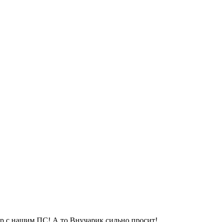
р с нашим ПС! А то Внучарик сильно просит!