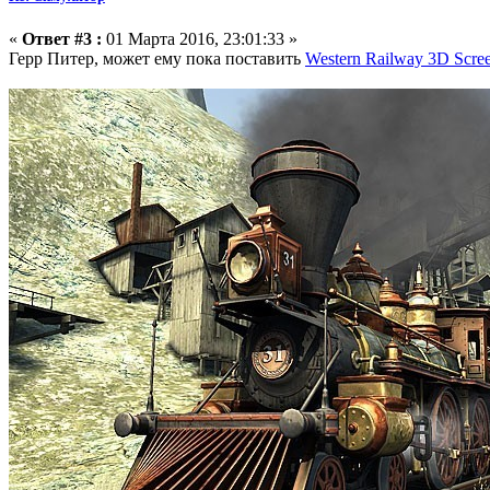
«
Ответ #3 :
01 Марта 2016, 23:01:33 »
Герр Питер, может ему пока поставить
Western Railway 3D Scre