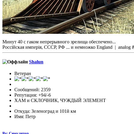
Минут 40 с гаком непрерывного зрелища обеспечено...
Россійская имперія, СССР, РФ ... и немножко England | analo
Shalun
Ветеран
Сообщений: 2359
Репутация: +94/-6
ХАМ и СКЛОЧНИК, ЧУЖДЫЙ ЭЛЕМЕНТ
Откуда: Зеленоград и 101й км
Имя: Петр
Re: Симулятор