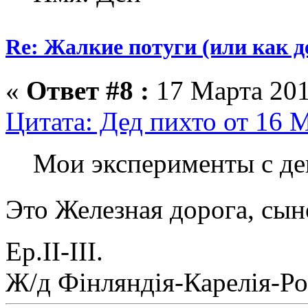
Re: Жалкие потуги (или как д
«
Ответ #8 :
17 Марта 201
Цитата: Дед пихто от 16 М
Мои эксперименты с де
Это Железная дорога, сы
Ер.II-III.
Ж/д Фiнляндiя-Карелiя-Ро