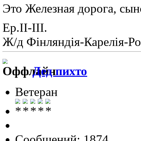
Это Железная дорога, сы
Ер.II-III.
Ж/д Фiнляндiя-Карелiя-Ро
Дед пихто
Ветеран
Сообщений: 1874