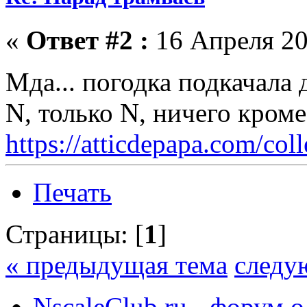
«
Ответ #2 :
16 Апреля 20
Мда... погодка подкачала 
N, только N, ничего кром
https://atticdepapa.com/coll
Печать
Страницы: [
1
]
« предыдущая тема
следу
NscaleClub.ru - форум 