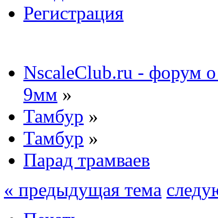
Регистрация
NscaleClub.ru - форум 
9мм
»
Тамбур
»
Тамбур
»
Парад трамваев
« предыдущая тема
следу