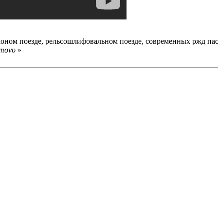
жаоном поезде, рельсошлифовальном поезде, современных ржд п
rmovo
»