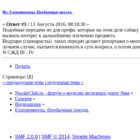
Re: Exперименты. Необычные поезда.
«
Ответ #3 :
13 Августа 2016, 08:18:30 »
Подобные передачи не для профи, которые на этом деле собаку 
вызвать интерес к дальнейшему изучению предмета.
Ведущие (сценаристы) таких передач делают репортажи о мног
лучшем случае, пытаются вникнуть в суть вопроса, а потом дон
N СЖД III - IV
Печать
Страницы: [
1
]
« предыдущая тема
следующая тема »
NscaleClub.ru - форум о моделях железных дорог 9мм
»
Галерея
»
Видеоархив
»
Exперименты. Необычные поезда.
SMF 2.0.9
|
SMF © 2014
,
Simple Machines