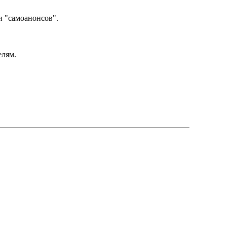
и "самоанонсов".
елям.