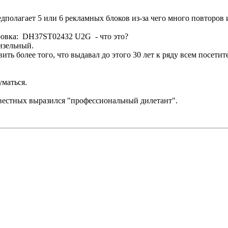
дполагает 5 или 6 рекламных блоков из-за чего много повторов 
ировка: DH37ST02432 U2G - что это?
изельный.
ить более того, что выдавал до этого 30 лет к ряду всем посетит
уматься.
 известных выразился "профессиональный дилетант".