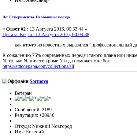
Имя: Александр
Re: Exперименты. Необычные поезда.
«
Ответ #2 :
13 Августа 2016, 00:33:44 »
Цитата: Кёф от 13 Августа 2016, 00:09:38
как кто-то из известных выразился "профессиональный д
К сожалению 75% современных передач такого плана или инжен
N, только N, ничего кроме N и да поможет мне бог
https://atticdepapa.com/collections/all
Sormovo
Ветеран
Сообщений: 2189
Репутация: +209/-0
Откуда: Nижний Nовгород
Имя: Евгений