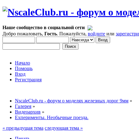
Наше сообщество в социальной сети
Добро пожаловать,
Гость
. Пожалуйста,
войдите
или
зарегистр
Начало
Помощь
Вход
Регистрация
NscaleClub.ru - форум о моделях железных дорог 9мм
»
Галерея
»
Видеоархив
»
Exперименты. Необычные поезда.
« предыдущая тема
следующая тема »
Печать