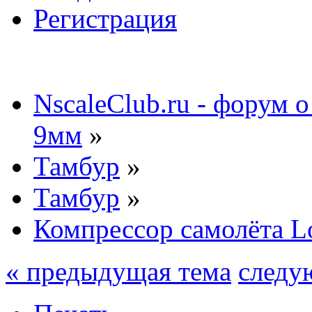
Регистрация
NscaleClub.ru - форум 
9мм
»
Тамбур
»
Тамбур
»
Компрессор самолёта L
« предыдущая тема
следу