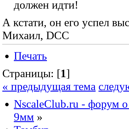
должен идти!
А кстати, он его успел вы
Михаил, DCC
Печать
Страницы: [
1
]
« предыдущая тема
следу
NscaleClub.ru - форум 
9мм
»