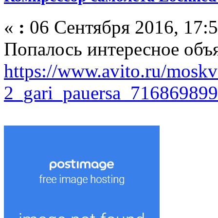
«
:
06 Сентября 2016, 17:5
Попалось интересное объ
https://www.avito.ru/mosk
2_gari_pauersa_716869899