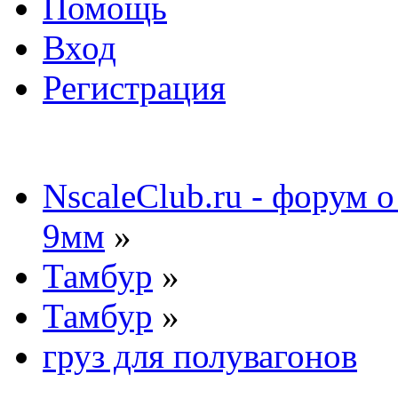
Помощь
Вход
Регистрация
NscaleClub.ru - форум 
9мм
»
Тамбур
»
Тамбур
»
груз для полувагонов