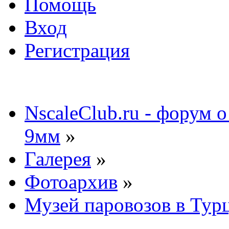
Помощь
Вход
Регистрация
NscaleClub.ru - форум 
9мм
»
Галерея
»
Фотоархив
»
Музей паровозов в Тур