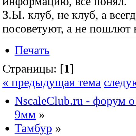
информацию, все понял.
З.Ы. клуб, не клуб, а всег
посоветуют, а не пошлют в
Печать
Страницы: [
1
]
« предыдущая тема
следу
NscaleClub.ru - форум 
9мм
»
Тамбур
»