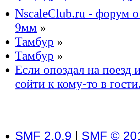
NscaleClub.ru - форум 
9мм
»
Тамбур
»
Тамбур
»
Если опоздал на поезд 
сойти к кому-то в гости.
SMF 2.0.9
|
SMF © 20